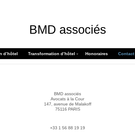
BMD associés
n d’hôtel
Transformation d’hôtel
Honoraires
Contact
BMD associés
Avocats à la Cour
147, avenue de Malakoff
75116 PARIS
+33 1 56 88 19 19